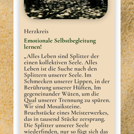
Herzkreis
Emotionale Selbstbegleitung
lernen!
„Alles Leben sind Splitter der
einen kollektiven Seele. Alles
Leben ist die Suche nach den
Splittern unserer Seele. Im
Schmecken unserer Lippen, in der
Berührung unserer Hüften, Im
gegeneinander Wüten, um die
Qual unserer Trennung zu spüren.
Wir sind Mosaiksteine.
Bruchstücke eines Meisterwerkes,
das in tausend Stücke zersprang.
Die Splitter unserer Seele
wiederfinden, nur so fügt sich das