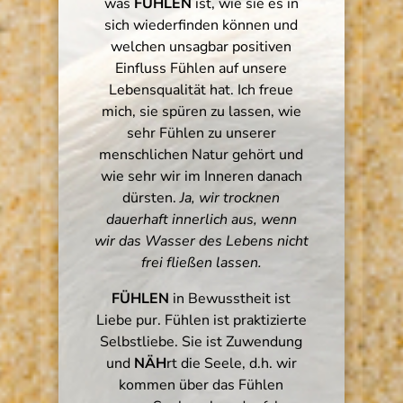
was
FÜHLEN
ist, wie sie es in
sich wiederfinden können und
welchen unsagbar positiven
Einfluss Fühlen auf unsere
Lebensqualität hat. Ich freue
mich, sie spüren zu lassen, wie
sehr Fühlen zu unserer
menschlichen Natur gehört und
wie sehr wir im Inneren danach
dürsten.
Ja, wir trocknen
dauerhaft innerlich aus, wenn
wir das Wasser des Lebens nicht
frei fließen lassen.
FÜHLEN
in Bewusstheit ist
Liebe pur. Fühlen ist praktizierte
Selbstliebe. Sie ist Zuwendung
und
NÄH
rt die Seele, d.h. wir
kommen über das Fühlen