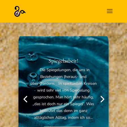
Spiegelarbeit!
Die Spiegelungen, die uns in
Beziehungen (heraus- und
über-)fordern: In spirituellen Kreisen
wird sehr viel von Spiegelung
gesprochen. Man hört sehr häufig,
„das ist doch nur ein Spiegel“. Was
bedeutet das denn im ganz
alltäglichen Alltag, indem ich so...